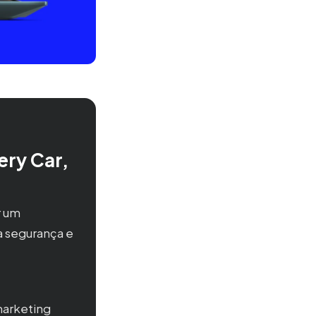
ery Car,
r um
a segurança e
marketing