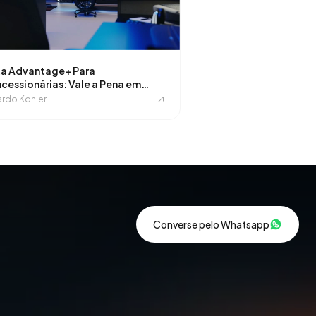
a Advantage+ Para
cessionárias: Vale a Pena em
5?
rdo Kohler
Converse pelo Whatsapp