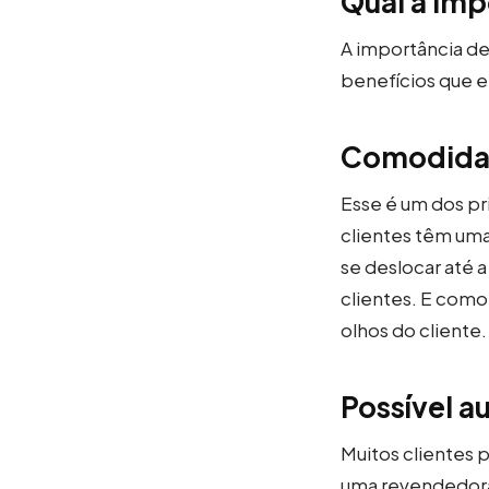
Qual a imp
A importância de
benefícios que e
Comodidad
Esse é um dos pr
clientes têm uma
se deslocar até a
clientes. E como
olhos do cliente.
Possível 
Muitos clientes 
uma revendedora 