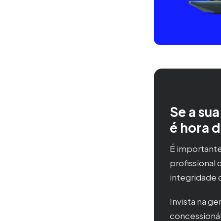
Se a sua
é hora 
É importante
profissional
integridade 
Invista na g
concessionár