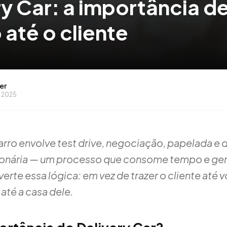
y Car: a importância de
 até o cliente
er
e 2025
rro envolve test drive, negociação, papelada e
ionária — um processo que consome tempo e ger
verte essa lógica: em vez de trazer o cliente até v
até a casa dele.