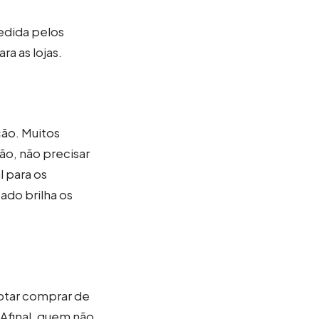
medida pelos
a as lojas.
ão. Muitos
ão, não precisar
l para os
ado brilha os
optar comprar de
 Afinal, quem não