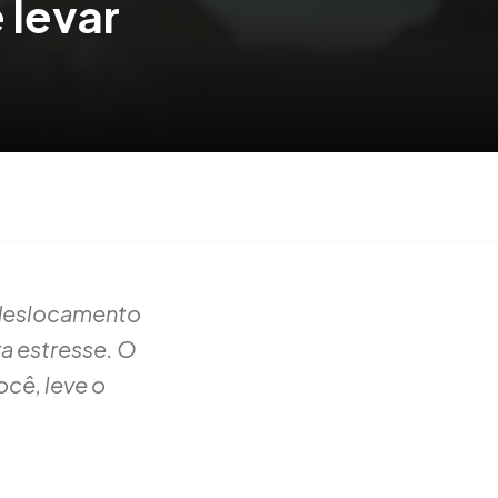
 levar
 deslocamento
a estresse. O
ocê, leve o