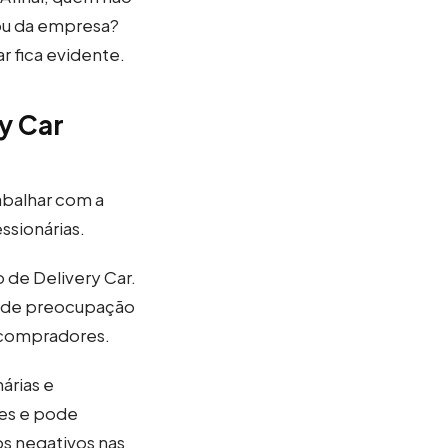
 ou da empresa?
r fica evidente.
y Car
abalhar com a
ssionárias.
 de Delivery Car.
ta de preocupação
 compradores.
árias e
tes e pode
os negativos nas