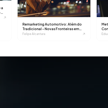
 a
o
Remarketing Automotivo: Além do
Met
Tradicional - Novas Fronteiras em
Con
2025
202
Felipe Alcantara
Edua