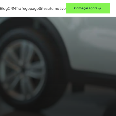
Blog
CRM
Tráfego
pago
Site
automotivo
Começar agora