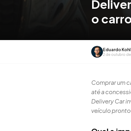
Deliver
o carro
Eduardo Kohl
2 de outubro d
Comprar um ca
até a concess
Delivery Car in
veículo pronto 