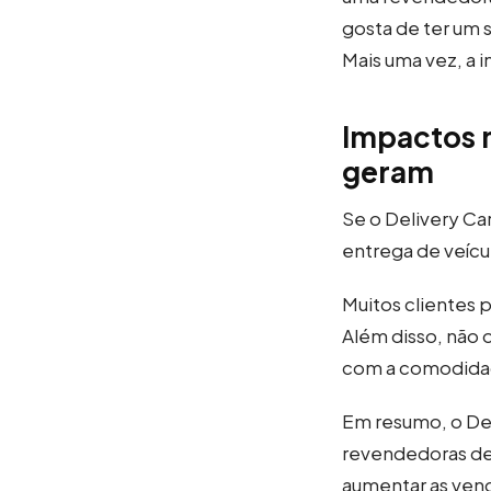
gosta de ter um 
Mais uma vez, a i
Impactos n
geram
Se o Delivery Ca
entrega de veícu
Muitos clientes 
Além disso, não 
com a comodidade
Em resumo, o Del
revendedoras de 
aumentar as vend